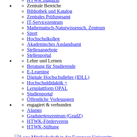
HTWK.magazin
Zentrale Bereiche
Bibliothek und Katalog
Zentrales Prüfungsamt
IT-Servicezentrum
Mathematisch-Naturwissensch. Zentrum
Sport
Hochschulkolleg
Akademisches Auslandsamt
Stellenangebote
Stellenportal
Lehre und Lernen
Beratung für Studierende
E-Learning
Digitale Hochschullehre (IDLL)
Hochschuldidaktik +
Lernplattform OPAL
Studienportal
Öffentliche Vorlesungen
engagiert & verbunden
Alumni
Graduiertenzentrum (GradZ)
HTWK-Förderverein
HTWK-Stiftung