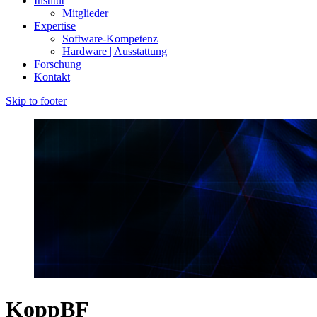
Institut
Mitglieder
Expertise
Software-Kompetenz
Hardware | Ausstattung
Forschung
Kontakt
Skip to footer
KoppBF