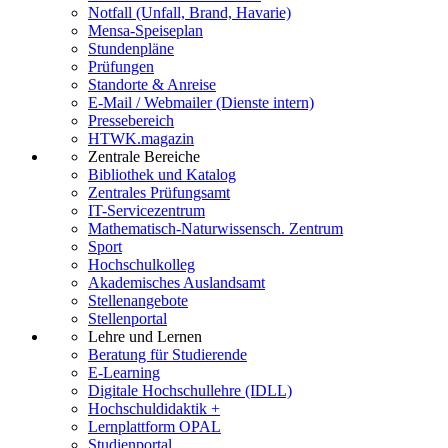
Notfall (Unfall, Brand, Havarie)
Mensa-Speiseplan
Stundenpläne
Prüfungen
Standorte & Anreise
E-Mail / Webmailer (Dienste intern)
Pressebereich
HTWK.magazin
Zentrale Bereiche
Bibliothek und Katalog
Zentrales Prüfungsamt
IT-Servicezentrum
Mathematisch-Naturwissensch. Zentrum
Sport
Hochschulkolleg
Akademisches Auslandsamt
Stellenangebote
Stellenportal
Lehre und Lernen
Beratung für Studierende
E-Learning
Digitale Hochschullehre (IDLL)
Hochschuldidaktik +
Lernplattform OPAL
Studienportal