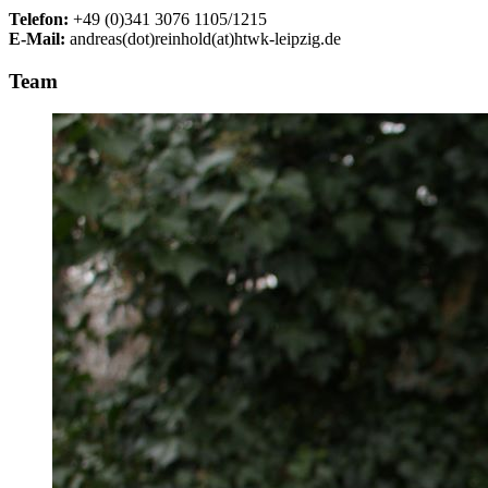
Telefon:
+49 (0)341 3076 1105/1215
E-Mail:
andreas(dot)reinhold(at)htwk-leipzig.de
Team