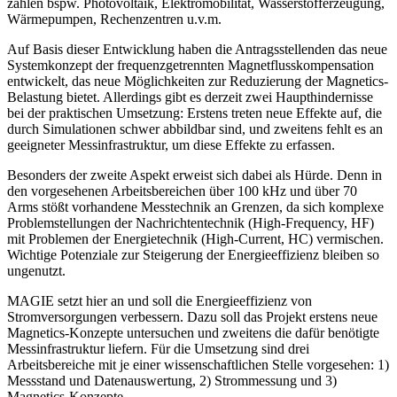
zählen bspw. Photovoltaik, Elektromobilität, Wasserstofferzeugung,
Wärmepumpen, Rechenzentren u.v.m.
Auf Basis dieser Entwicklung haben die Antragsstellenden das neue
Systemkonzept der frequenzgetrennten Magnetflusskompensation
entwickelt, das neue Möglichkeiten zur Reduzierung der Magnetics-
Belastung bietet. Allerdings gibt es derzeit zwei Haupthindernisse
bei der praktischen Umsetzung: Erstens treten neue Effekte auf, die
durch Simulationen schwer abbildbar sind, und zweitens fehlt es an
geeigneter Messinfrastruktur, um diese Effekte zu erfassen.
Besonders der zweite Aspekt erweist sich dabei als Hürde. Denn in
den vorgesehenen Arbeitsbereichen über 100 kHz und über 70
Arms stößt vorhandene Messtechnik an Grenzen, da sich komplexe
Problemstellungen der Nachrichtentechnik (High-Frequency, HF)
mit Problemen der Energietechnik (High-Current, HC) vermischen.
Wichtige Potenziale zur Steigerung der Energieeffizienz bleiben so
ungenutzt.
MAGIE setzt hier an und soll die Energieeffizienz von
Stromversorgungen verbessern. Dazu soll das Projekt erstens neue
Magnetics-Konzepte untersuchen und zweitens die dafür benötigte
Messinfrastruktur liefern. Für die Umsetzung sind drei
Arbeitsbereiche mit je einer wissenschaftlichen Stelle vorgesehen: 1)
Messstand und Datenauswertung, 2) Strommessung und 3)
Magnetics-Konzepte.