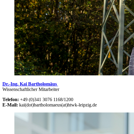
Dr.-Ing. Kai Bartholomäus
Wissenschaftlicher Mitarbeiter
Telefon:
+49 (0)341 3076 1168/1200
E-Mail:
kai(dot)bartholomaeus(at)htwk-leipzig.de