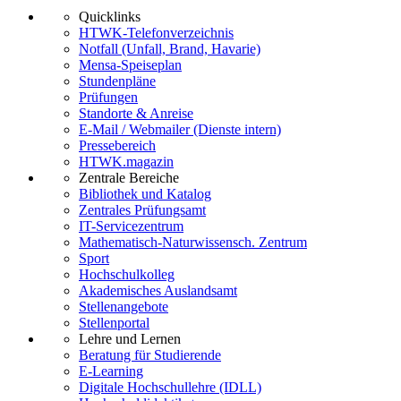
Quicklinks
HTWK-Telefonverzeichnis
Notfall (Unfall, Brand, Havarie)
Mensa-Speiseplan
Stundenpläne
Prüfungen
Standorte & Anreise
E-Mail / Webmailer (Dienste intern)
Pressebereich
HTWK.magazin
Zentrale Bereiche
Bibliothek und Katalog
Zentrales Prüfungsamt
IT-Servicezentrum
Mathematisch-Naturwissensch. Zentrum
Sport
Hochschulkolleg
Akademisches Auslandsamt
Stellenangebote
Stellenportal
Lehre und Lernen
Beratung für Studierende
E-Learning
Digitale Hochschullehre (IDLL)