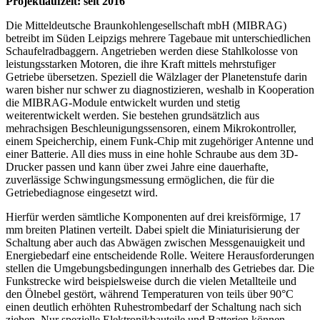
Projektlaufzeit: seit 2016
Die Mitteldeutsche Braunkohlengesellschaft mbH (MIBRAG)
betreibt im Süden Leipzigs mehrere Tagebaue mit unterschiedlichen
Schaufelradbaggern. Angetrieben werden diese Stahlkolosse von
leistungsstarken Motoren, die ihre Kraft mittels mehrstufiger
Getriebe übersetzen. Speziell die Wälzlager der Planetenstufe darin
waren bisher nur schwer zu diagnostizieren, weshalb in Kooperation
die MIBRAG-Module entwickelt wurden und stetig
weiterentwickelt werden. Sie bestehen grundsätzlich aus
mehrachsigen Beschleunigungssensoren, einem Mikrokontroller,
einem Speicherchip, einem Funk-Chip mit zugehöriger Antenne und
einer Batterie. All dies muss in eine hohle Schraube aus dem 3D-
Drucker passen und kann über zwei Jahre eine dauerhafte,
zuverlässige Schwingungsmessung ermöglichen, die für die
Getriebediagnose eingesetzt wird.
Hierfür werden sämtliche Komponenten auf drei kreisförmige, 17
mm breiten Platinen verteilt. Dabei spielt die Miniaturisierung der
Schaltung aber auch das Abwägen zwischen Messgenauigkeit und
Energiebedarf eine entscheidende Rolle. Weitere Herausforderungen
stellen die Umgebungsbedingungen innerhalb des Getriebes dar. Die
Funkstrecke wird beispielsweise durch die vielen Metallteile und
den Ölnebel gestört, während Temperaturen von teils über 90°C
einen deutlich erhöhten Ruhestrombedarf der Schaltung nach sich
ziehen. Nur spezielle Elektronikbauteile und Batterien können