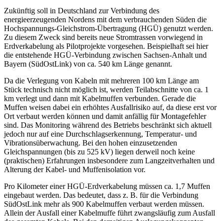
Zukünftig soll in Deutschland zur Verbindung des
energieerzeugenden Nordens mit dem verbrauchenden Süden die
Hochspannungs-Gleichstrom-Übertragung (HGÜ) genutzt werden.
Zu diesem Zweck sind bereits neue Stromtrassen vorwiegend in
Erdverkabelung als Pilotprojekte vorgesehen. Beispielhaft sei hier
die entstehende HGÜ-Verbindung zwischen Sachsen-Anhalt und
Bayern (SüdOstLink) von ca. 540 km Länge genannt.
Da die Verlegung von Kabeln mit mehreren 100 km Länge am
Stück technisch nicht möglich ist, werden Teilabschnitte von ca. 1
km verlegt und dann mit Kabelmuffen verbunden. Gerade die
Muffen weisen dabei ein erhöhtes Ausfallrisiko auf, da diese erst vor
Ort verbaut werden können und damit anfällig für Montagefehler
sind. Das Monitoring während des Betriebs beschränkt sich aktuell
jedoch nur auf eine Durchschlagserkennung, Temperatur- und
Vibrationsüberwachung. Bei den hohen einzusetzenden
Gleichspannungen (bis zu 525 kV) liegen derweil noch keine
(praktischen) Erfahrungen insbesondere zum Langzeitverhalten und
Alterung der Kabel- und Muffenisolation vor.
Pro Kilometer einer HGÜ-Erdverkabelung müssen ca. 1,7 Muffen
eingebaut werden. Das bedeutet, dass z. B. für die Verbindung
SüdOstLink mehr als 900 Kabelmuffen verbaut werden müssen.
Allein der Ausfall einer Kabelmuffe führt zwangsläufig zum Ausfall