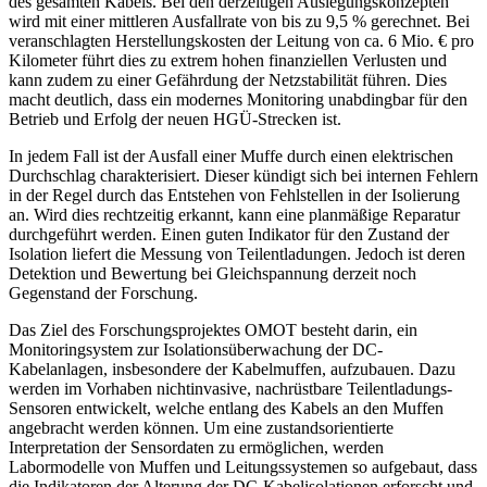
des gesamten Kabels. Bei den derzeitigen Auslegungskonzepten
wird mit einer mittleren Ausfallrate von bis zu 9,5 % gerechnet. Bei
veranschlagten Herstellungskosten der Leitung von ca. 6 Mio. € pro
Kilometer führt dies zu extrem hohen finanziellen Verlusten und
kann zudem zu einer Gefährdung der Netzstabilität führen. Dies
macht deutlich, dass ein modernes Monitoring unabdingbar für den
Betrieb und Erfolg der neuen HGÜ-Strecken ist.
In jedem Fall ist der Ausfall einer Muffe durch einen elektrischen
Durchschlag charakterisiert. Dieser kündigt sich bei internen Fehlern
in der Regel durch das Entstehen von Fehlstellen in der Isolierung
an. Wird dies rechtzeitig erkannt, kann eine planmäßige Reparatur
durchgeführt werden. Einen guten Indikator für den Zustand der
Isolation liefert die Messung von Teilentladungen. Jedoch ist deren
Detektion und Bewertung bei Gleichspannung derzeit noch
Gegenstand der Forschung.
Das Ziel des Forschungsprojektes OMOT besteht darin, ein
Monitoringsystem zur Isolationsüberwachung der DC-
Kabelanlagen, insbesondere der Kabelmuffen, aufzubauen. Dazu
werden im Vorhaben nichtinvasive, nachrüstbare Teilentladungs-
Sensoren entwickelt, welche entlang des Kabels an den Muffen
angebracht werden können. Um eine zustandsorientierte
Interpretation der Sensordaten zu ermöglichen, werden
Labormodelle von Muffen und Leitungssystemen so aufgebaut, dass
die Indikatoren der Alterung der DC-Kabelisolationen erforscht und