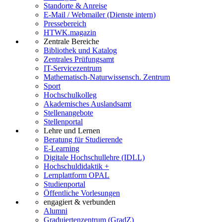
Standorte & Anreise
E-Mail / Webmailer (Dienste intern)
Pressebereich
HTWK.magazin
Zentrale Bereiche
Bibliothek und Katalog
Zentrales Prüfungsamt
IT-Servicezentrum
Mathematisch-Naturwissensch. Zentrum
Sport
Hochschulkolleg
Akademisches Auslandsamt
Stellenangebote
Stellenportal
Lehre und Lernen
Beratung für Studierende
E-Learning
Digitale Hochschullehre (IDLL)
Hochschuldidaktik +
Lernplattform OPAL
Studienportal
Öffentliche Vorlesungen
engagiert & verbunden
Alumni
Graduiertenzentrum (GradZ)