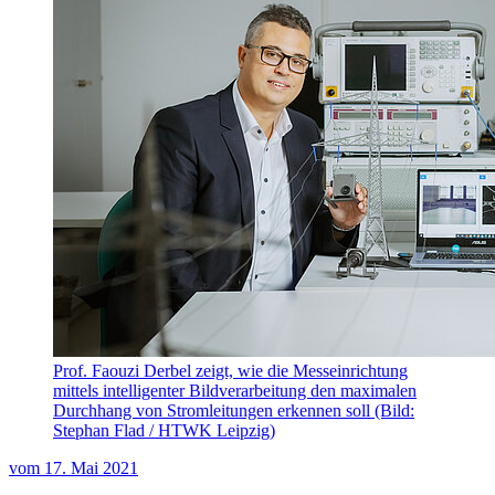
Prof. Faouzi Derbel zeigt, wie die Messeinrichtung
mittels intelligenter Bildverarbeitung den maximalen
Durchhang von Stromleitungen erkennen soll (Bild:
Stephan Flad / HTWK Leipzig)
vom
17. Mai 2021