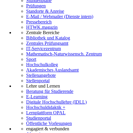
Stundenpläne
Prüfungen
Standorte & Anreise
E-Mail / Webmailer (Dienste intern)
Pressebereich
HTWK.magazin
Zentrale Bereiche
Bibliothek und Katalog
Zentrales Prüfungsamt
IT-Servicezentrum
Mathematisch-Naturwissensch. Zentrum
Sport
Hochschulkolleg
Akademisches Auslandsamt
Stellenangebote
Stellenportal
Lehre und Lernen
Beratung für Studierende
E-Learning
Digitale Hochschullehre (IDLL)
Hochschuldidaktik +
Lernplattform OPAL
Studienportal
Öffentliche Vorlesungen
engagiert & verbunden